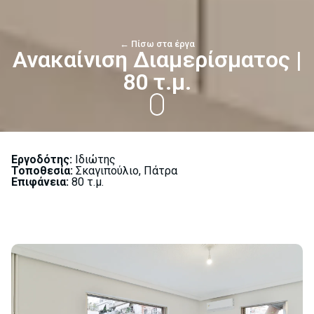
← Πίσω στα έργα
Ανακαίνιση Διαμερίσματος |
80 τ.μ.
Εργοδότης:
Ιδιώτης
Toποθεσία:
Σκαγιπούλιο, Πάτρα
Επιφάνεια:
80 τ.μ.