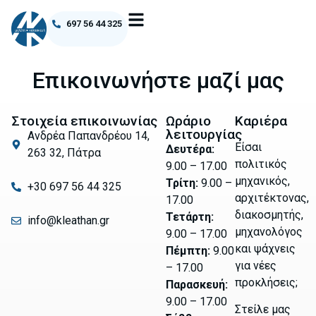
697 56 44 325
Επικοινωνήστε μαζί μας
Στοιχεία επικοινωνίας
Ωράριο
Καριέρα
λειτουργίας
Ανδρέα Παπανδρέου 14,
Είσαι
Δευτέρα:
263 32, Πάτρα
πολιτικός
9.00 – 17.00
μηχανικός,
Τρίτη:
9.00 –
+30 697 56 44 325
αρχιτέκτονας,
17.00
διακοσμητής,
Τετάρτη:
info@kleathan.gr
μηχανολόγος
9.00 – 17.00
και ψάχνεις
Πέμπτη:
9.00
για νέες
– 17.00
προκλήσεις;
Παρασκευή:
9.00 – 17.00
Στείλε μας